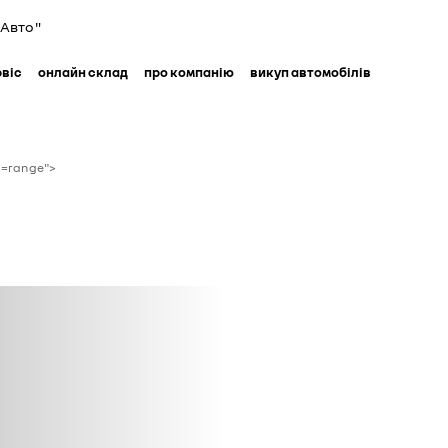
Авто "
рвіс
онлайн склад
про компанію
викуп автомобілів
ug=range">