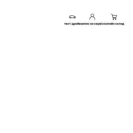
тест-драйв
запис на сервіс
онлайн склад