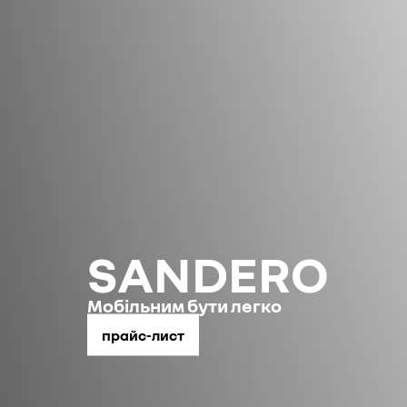
SANDERO
Мобільним бути легко
прайс-лист