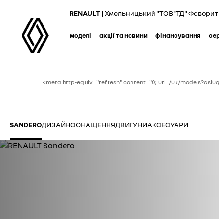
Skip
RENAULT |
Хмельницький "ТОВ"ТД" Фаворит 
to
main
моделі
акції та новини
фінансування
се
content
<meta http-equiv="refresh" content="0; url=/uk/models?csl
SANDERO
ДИЗАЙН
ОСНАЩЕННЯ
ДВИГУНИ
АКСЕСУАРИ