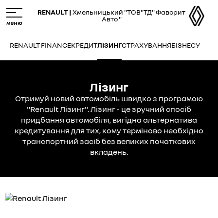
Skip
M
RENAULT |
Хмельницький "ТОВ"ТД" Фаворит
to
e
Авто "
main
n
content
u
RENAULT FINANCE
КРЕДИТ
ЛІЗИНГ
СТРАХУВАННЯ
БІЗНЕСУ
Лізинг
Отримуй новий автомобіль швидко з програмою
"Renault Лізинг". Лізинг - це зручний спосіб
придбання автомобіля, вигідна альтернатива
кредитування для тих, кому терміново необхідно
транспортний засіб без великих початкових
вкладень.