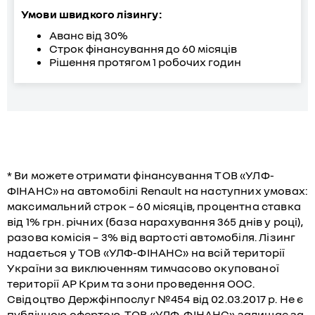
Умови швидкого лізингу:
Аванс від 30%
Строк фінансування до 60 місяців
Рішення протягом 1 робочих годин
* Ви можете отримати фінансування ТОВ «УЛФ-
ФІНАНС» на автомобілі Renault на наступних умовах:
максимальний строк – 60 місяців, процентна ставка
від 1% грн. річних (база нарахування 365 днів у році),
разова комісія – 3% від вартості автомобіля. Лізинг
надається у ТОВ «УЛФ-ФІНАНС» на всій території
України за виключенням тимчасово окупованої
території АР Крим та зони проведення ООС.
Свідоцтво Держфінпослуг №454 від 02.03.2017 р. Не є
публічною офертою. ТОВ «УЛФ-ФІНАНС» залишає за