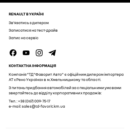
RENAULT В УКРАЇНІ
Зв'язатись з дилером
Записатися на тест-драйв
Запис на сервіс
КОНТАКТНА ІНФОРМАЦІЯ
Компанія "ТД"Фаворит Авто" є офіційним дилером імпортера
АТ «Рено Україна» в м.Хмельницькому та області.
З питань придбання автомобілей за спеціальними умовами
звертайтесь до відділу корпоративних продажів:
Тел.: +38 (067) 009-75-17
e-mail: sales@td-favorit.km.ua