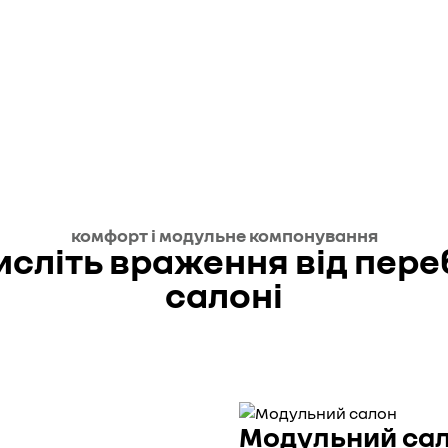
комфорт і модульне компонування
сліть враження від пере
салоні
Модульний са