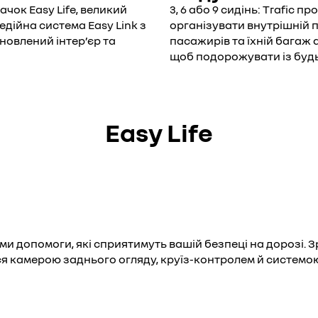
чок Easy Life, великий
3, 6 або 9 сидінь: Trafic 
дійна система Easy Link з
організувати внутрішній п
оновлений інтер’єр та
пасажирів та їхній багаж 
щоб подорожувати із будь
Easy Life
 допомоги, які сприятимуть вашій безпеці на дорозі. 
я камерою заднього огляду, круїз-контролем й системою