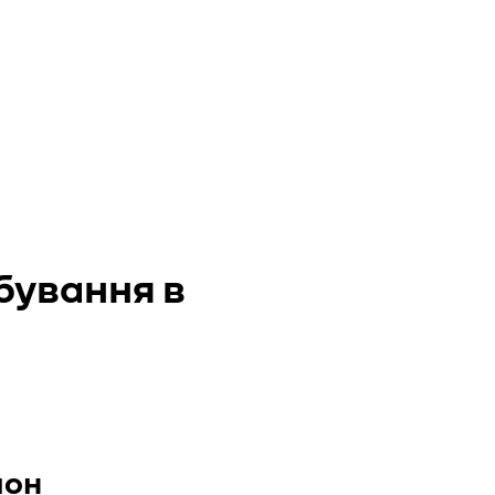
бування в
лон