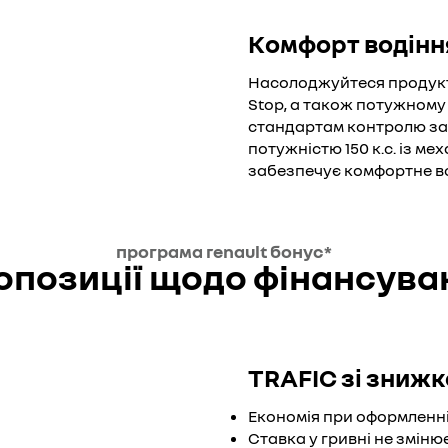
Комфорт водінн
Насолоджуйтеся продукти
Stop, а також потужному 
стандартам контролю за 
потужністю 150 к.с. із 
забезпечує комфортне во
програма renault бонус*
опозиції щодо фінансува
TRAFIC зі знижк
Економія при оформленні
Ставка у гривні не змін