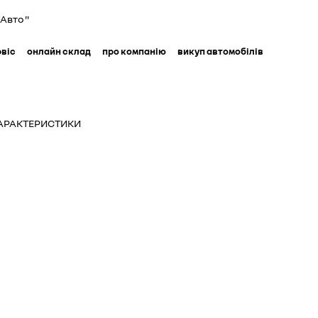
Авто "
рвіс
онлайн склад
про компанію
викуп автомобілів
ХАРАКТЕРИСТИКИ