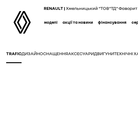
Skip
RENAULT |
Хмельницький "ТОВ"ТД" Фаворит 
to
main
моделі
акції та новини
фінансування
се
content
TRAFIC
ДИЗАЙН
ОСНАЩЕННЯ
АКСЕСУАРИ
ДВИГУНИ
ТЕХНІЧНІ 