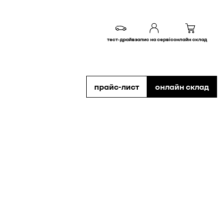
тест-драйв
запис на сервіс
онлайн склад
прайс-лист
онлайн склад