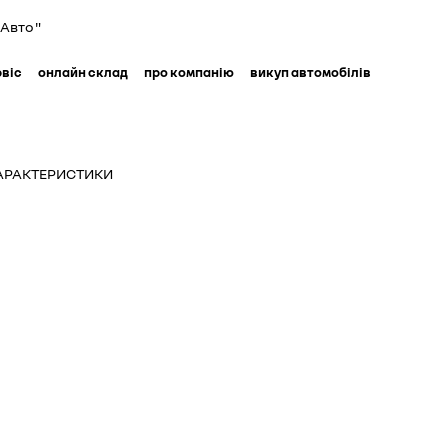
Авто "
рвіс
онлайн склад
про компанію
викуп автомобілів
ХАРАКТЕРИСТИКИ