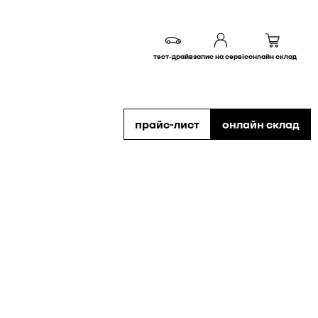
тест-драйв
запис на сервіс
онлайн склад
прайс-лист
онлайн склад