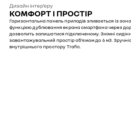
Дизайн інтер'єру
КОМФОРТ І ПРОСТІР
Горизонтальна панель приладів зливається із зоною
функцією дублювання екрана смартфона через дод
дозволить залишатися підключеному. Знімні сидін
завантажувальний простір об’ємом до 6 м3. Зручніс
внутрішнього простору Trafic.