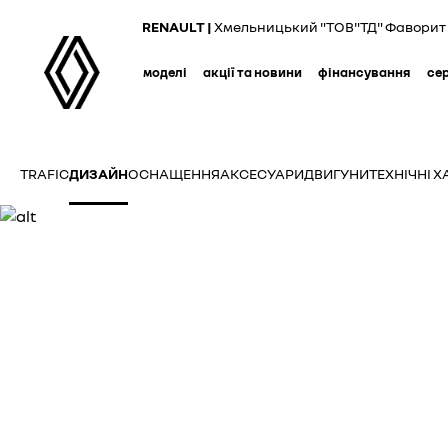
Skip
RENAULT |
Хмельницький "ТОВ"ТД" Фаворит 
to
main
моделі
акції та новини
фінансування
се
content
TRAFIC
ДИЗАЙН
ОСНАЩЕННЯ
АКСЕСУАРИ
ДВИГУНИ
ТЕХНІЧНІ 