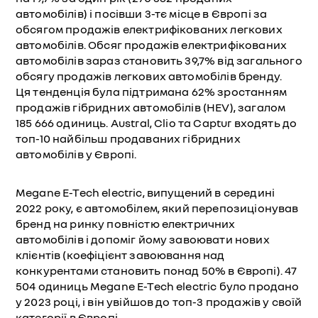
автомобілів) і посівши 3-тє місце в Європі за
обсягом продажів електрифікованих легкових
автомобілів. Обсяг продажів електрифікованих
автомобілів зараз становить 39,7% від загального
обсягу продажів легкових автомобілів бренду.
Ця тенденція була підтримана 62% зростанням
продажів гібридних автомобілів (HEV), загалом
185 666 одиниць. Austral, Clio та Captur входять до
топ-10 найбільш продаваних гібридних
автомобілів у Європі.
Megane E-Tech electric, випущений в середині
2022 року, є автомобілем, який перепозиціонував
бренд на ринку повністю електричних
автомобілів і допоміг йому завоювати нових
клієнтів (коефіцієнт завоювання над
конкурентами становить понад 50% в Європі). 47
504 одиниць Megane E-Tech electric було продано
у 2023 році, і він увійшов до топ-3 продажів у своїй
категорії в Європі.