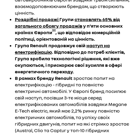
взаємодоповнюючим брендам, що створюють
цінність.
Роздрібні продажі
Групи
становлять 65% від
загального обсягу продажів
у п'яти основних
[2]
країнах Європи
,
що відповідає комерційній
політиці, орієнтованій на цінність.
Група
Renault
продовжує свій
наступ на
електрифікацію
. Відповідно до потреб клієнтів,
Група зробила технологічні рішення, які вже
окупаються, і прискорює свої зусилля в сфері
енергетичного переходу.
В рамках бренду
Renault
зростає попит на
електрифікацію - гібридні та повністю
електричні автомобілі. У Європі бренд посилює
свій наступ, посівши 3-тє місце серед
електрифікованих автомобілів завдяки Megane
E-Tech electric, який має 2,2% ринку повністю
електричних автомобілів, та успіху своїх
гібридних двигунів, попит на які стрімко зростає
(Austral, Clio та Captur у топ-10 гібридних