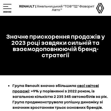
Skip
M
RENAULT |
Хмельницький "ТОВ"ТД" Фаворит
to
e
Авто "
main
n
content
u
Значне прискорення продажів у
2023 році завдяки сильній та
взаємодоповнюючій бренд-
стратегії
Група
Renault
значно збільшила
свої світові
продажі
: +9% у порівнянні з 2022 роком, із
загальною кількістю 2 235 345 автомобілів за рік.
Група продемонструвала успішну динаміку зі
значним зростанням трьох основних брендів.