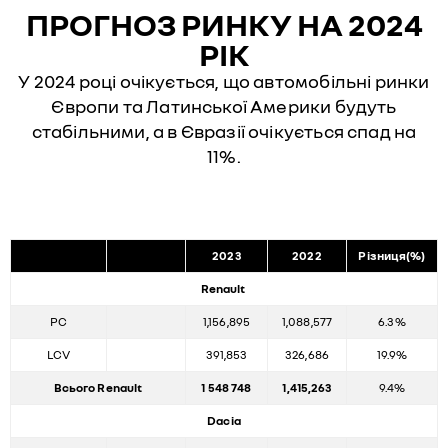
ПРОГНОЗ РИНКУ НА 2024
РІК
У 2024 році очікується, що автомобільні ринки
Європи та Латинської Америки будуть
стабільними, а в Євразії очікується спад на
11%.
2023
2022
Різниця(%)
Renault
PC
1,156,895
1,088,577
6.3%
LCV
391,853
326,686
19.9%
Всього Renault
1 548 748
1,415,263
9.4%
Dacia