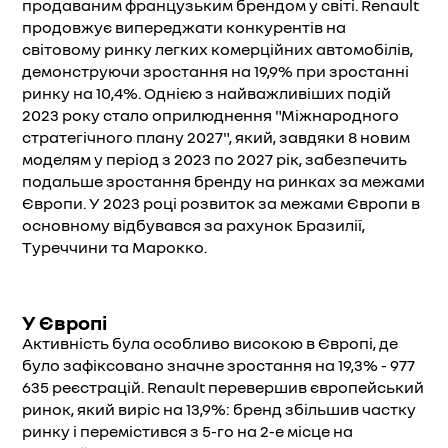
продаваним французьким брендом у світі. Renault
продовжує випереджати конкурентів на
світовому ринку легких комерційних автомобілів,
демонструючи зростання на 19,9% при зростанні
ринку на 10,4%. Однією з найважливіших подій
2023 року стало оприлюднення "Міжнародного
стратегічного плану 2027", який, завдяки 8 новим
моделям у період з 2023 по 2027 рік, забезпечить
подальше зростання бренду на ринках за межами
Європи. У 2023 році розвиток за межами Європи в
основному відбувався за рахунок Бразилії,
Туреччини та Марокко.
У Європі
Активність була особливо високою в Європі, де
було зафіксовано значне зростання на 19,3% - 977
635 реєстрацій. Renault перевершив європейський
ринок, який виріс на 13,9%: бренд збільшив частку
ринку і перемістився з 5-го на 2-е місце на