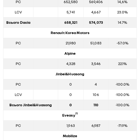
PC
652,580
569,406
14,6%
LCV
5,741
4,667
23.0%
Всього Dacia
658,321
574,073
14.7%
Renault Korea Motors
PC
21,980
51,083
-57.0%
Alpine
PC
4,328
3,546
22.1%
Jinbei&Huasong
PC
0
4
-100.0%
LCV
0
106
-100.0%
Всього Jinbei&Huasong
0
110
-100.0%
[1]
Eveasy
PC
1,963
6,987
-71.9%
Mobilize