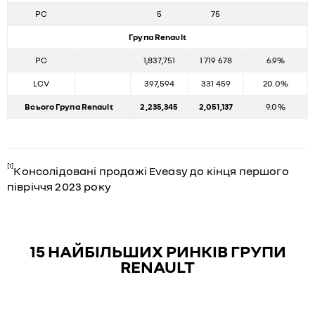
PC
5
75
Група Renault
PC
1,837,751
1 719 678
6.9%
LCV
397,594
331 459
20.0%
Всього Група Renault
2,235,345
2,051,137
9.0%
[1]
Консолідовані продажі Eveasy до кінця першого
півріччя 2023 року
15 НАЙБІЛЬШИХ РИНКІВ ГРУПИ
RENAULT