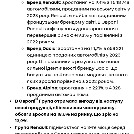
Бренд
Renault
:
зростання на 9,4% з 1 548 748
автомобілями, проданими по всьому світу у
2023 році. Renault є найбільш продаваним
французьким брендом у світі. В Європі
Renault зафіксував чудове зростання і
перевершив ринок: +19,3% у порівнянні з
2022 роком.
Бренд
Dacia
: зростання на 14,7% з 658 321
одиницею проданих автомобілів у 2023
році. Ці показники є результатом нової
сильної ідентичності бренду Dacia, що
базується на 4 основних моделях, кожна з
яких зросла порівняно з 2022 роком.
Бренд
Alpine
: зростання на 22,1% з 4 328
проданими автомобілями.
[1]
В Європі
Група отримала вигоду від наступу
своєї продукції, збільшивши частку ринку:
обсяги зросли на 18,6% на ринку, що зріс на
13,9%.
Група
Renault
піднімається на 3-тє місце серед
автовиробників Європи завдяки трьом сильним,