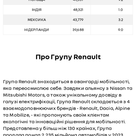
ІНДІЯ
48,321
1.0
МЕКСИКА
43,779
3.2
НІДЕРЛАНДИ
39,688
9.0
Про Групу Renault
Група Renault знаходиться в авангарді мобільності,
яка переосмислює себе. Завдяки альянсу з Nissan та
Mitsubishi Motors, а також унікальному досвіду в
галузі електрифікації, Група Renault складається з 4
взаємодоповнюючих брендів - Renault, Dacia, Alpine
та Mobilize, - які пропонують своїм клієнтам
екологічні та інноваційні рішення для мобільності.
Представлена у більш ніж 130 країнах, Група
продала понад 2,235 мільйона автомобілів у 2023