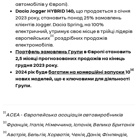
автомобілів у Європі).
Dacia
Jogger
HYBRID
140,
що продається з січня
2023 року, становить понад 25% замовлень
клієнтів Jogger. Dacia Spring, на 100%
електричний, утримує своє місце в трійці лідерів
[3]
європейських
роздрібних продажів
електромобілів.
Портфель замовлень Групи
в Європі становить
2,5 місяці прогнозованих продажів на кінець
грудня 2023 року.
[4]
2024 рік буде
багатим на комерційні запуски
10
нових моделей, що є ключовими для діяльності
Групи.
[1]
ACEA - Європейська асоціація автовиробників
[2]
Франція, Італія, Німеччина, Іспанія, Велика Британія
[3]
Австрія, Бельгія, Хорватія, Чехія, Данія, Фінляндія,