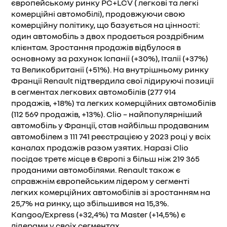
європейському ринку PC+LCV ( легкові та легкі
комерційні автомобілі), продовжуючи свою
комерційну політику, що базується на цінності:
один автомобіль з двох продається роздрібним
клієнтам. Зростання продажів відбулося в
основному за рахунок Іспанії (+30%), Італії (+37%)
та Великобританії (+51%). На внутрішньому ринку
Франції Renault підтвердила свої лідируючі позиції
в сегментах легкових автомобілів (277 914
продажів, +18%) та легких комерційних автомобілів
(112 569 продажів, +13%). Clio – найпопулярніший
автомобіль у Франції, став найбільш продаваним
автомобілем з 111 741 реєстрацією у 2023 році у всіх
каналах продажів разом узятих. Наразі Clio
посідає третє місце в Європі з більш ніж 219 365
проданими автомобілями. Renault також є
справжнім європейським лідером у сегменті
легких комерційних автомобілів зі зростанням на
25,7% на ринку, що збільшився на 15,3%.
Kangoo/Express (+32,4%) та Master (+14,5%) є
лідерами у своїх сегментах.