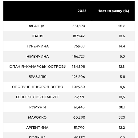
2023
Частка ринку (%)
ФРАНЦІЯ
551,373
25.6
ІТАЛІЯ
187,249
10.6
ТУРЕЧЧИНА
176,983
14.4
НІМЕЧЧИНА
156,729
5.0
ІСПАНІЯ+КАНАРСЬКІ ОСТРОВИ
134,398
12,3
БРАЗИЛІЯ
126,206
5.8
СПОЛУЧЕНЕ КОРОЛІВСТВО
102,980
4,6
БЕЛЬГІЯ+ЛЮКСЕМБУРГ
62,771
10,5
РУМУНІЯ
61,445
38.1
МАРОККО
60,290
37.3
АРГЕНТИНА
51,790
12.2
ПОЛЬЩА
49,557
9.2