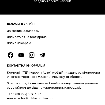
завдяки гарантії Renault
RENAULT В УКРАЇНІ
Зв'язатись з дилером
Записатися на тест-драйв
Запис на сервіс
КОНТАКТНА ІНФОРМАЦІЯ
Компанія "ТД"Фаворит Авто" є офіційним дилером імпортера
АТ «Рено Україна» в м.Хмельницькому та області.
З питань придбання автомобілей за спеціальними умовами
звертайтесь до відділу корпоративних продажів:
Тел.: +38 (067) 009-75-17
e-mail: sales@td-favorit.km.ua