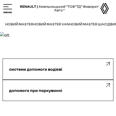
Skip
M
RENAULT |
Хмельницький "ТОВ"ТД" Фаворит
to
e
Авто "
main
n
content
u
НОВИЙ MASTER
НОВИЙ MASTER VAN
НОВИЙ MASTER ШАСІ
ДВИ
системи допомоги водієві
допомога при паркуванні