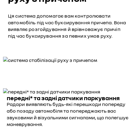
Ця система допомагає вам контролювати
автомобіль під час буксирування причепа. Вона
виявляє розгойдування й врівноважує причіп
під час буксирування за певних умов руху.
передні* та задні датчики паркування
Радари виявляють будь-які перешкоди попереду
або позаду автомобіля та попереджають вас
звуковими й візуальними сигналами, що полегшує
маневрування.