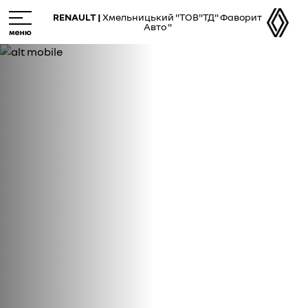
Skip
M
RENAULT |
Хмельницький "ТОВ"ТД" Фаворит
to
e
Авто "
main
n
content
u