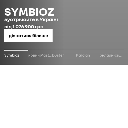
SYMBIOZ
зустрічайте в Україні
від 1 076 900 грн
дізнатися більше
Symbioz
новий Master
Duster
Kardian
онлайн-склад
оберіть свій renault
всі моделі
легкові автомобілі